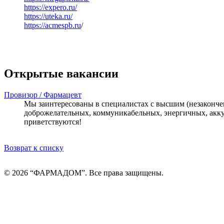
https://expero.ru/
https://uteka.ru/
https://
acmespb.ru
/
Открытые вакансии
Провизор / Фармацевт
Мы заинтересованы в специалистах с высшим (незаконч
доброжелательных, коммуникабельных, энергичных, акку
приветствуются!
Возврат к списку
© 2026 “ФАРМАДОМ”. Все права защищены.